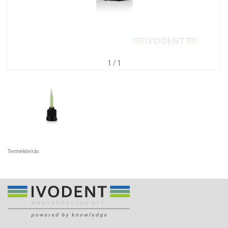
1
/ 1
Termékleírás: