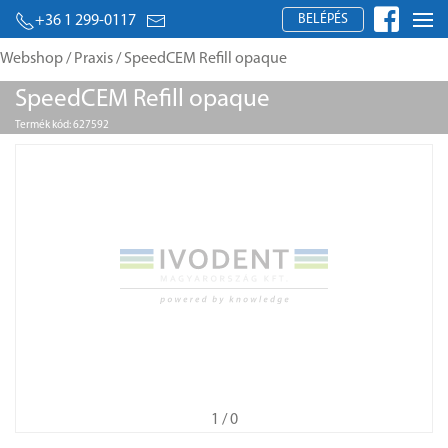
BELÉPÉS
+36 1 299-0117
Webshop
/
Praxis
/ SpeedCEM Refill opaque
SpeedCEM Refill opaque
Termék kód: 627592
1
/ 0