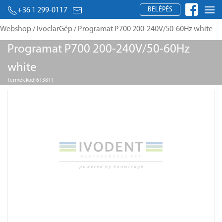
BELÉPÉS
+36 1 299-0117
Webshop
/
IvoclarGép
/ Programat P700 200-240V/50-60Hz white
Programat P700 200-240V/50-60Hz
white
Termék kód: 613811