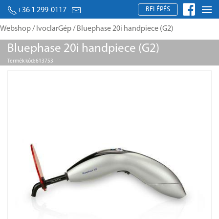
BELÉPÉS
+36 1 299-0117
Webshop
/
IvoclarGép
/ Bluephase 20i handpiece (G2)
Bluephase 20i handpiece (G2)
Termék kód: 613753