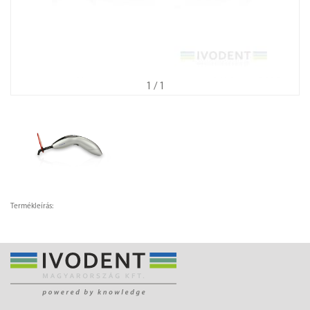
1
/ 1
Termékleírás: