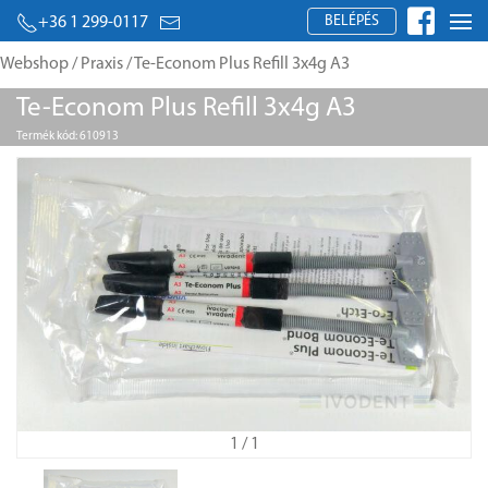
BELÉPÉS
+36 1 299-0117
Webshop
/
Praxis
/ Te-Econom Plus Refill 3x4g A3
Te-Econom Plus Refill 3x4g A3
Termék kód: 610913
1
/ 1