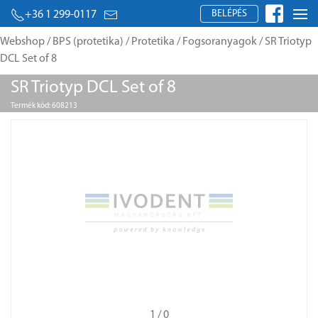
BELÉPÉS
+36 1 299-0117
Webshop
/
BPS (protetika)
/
Protetika
/
Fogsoranyagok
/ SR Triotyp
DCL Set of 8
SR Triotyp DCL Set of 8
Termék kód: 608213
1
/ 0