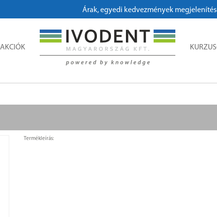
Árak, egyedi kedvezmények megjelenítéséhez
AKCIÓK
KURZU
Termékleírás: