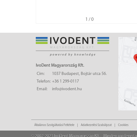
1
/ 0
IvoDent Magyarország Kft.
Cím:
1037 Budapest, Bojtár utca 56.
Telefon:
+36 1 299-0117
Email:
info@ivodent.hu
Általános Szolgáltatási Feltétele
Adatkezelési Szabályzat
Cookies
© 2007-2023 IvoDent Magyarország Kft.
Minden jog fennta