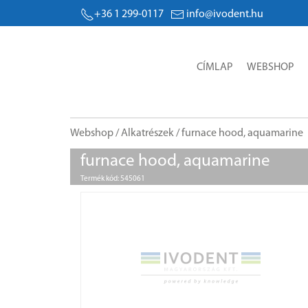
+36 1 299-0117
info@ivodent.hu
CÍMLAP
WEBSHOP
Webshop
/
Alkatrészek
/ furnace hood, aquamarine
furnace hood, aquamarine
Termék kód: 545061