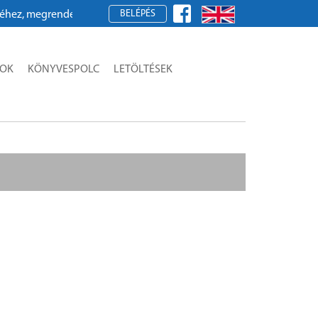
BELÉPÉS
, megrendeléshez kérjük, regisztráljon!
SOK
KÖNYVESPOLC
LETÖLTÉSEK