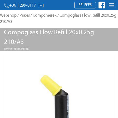
BELÉPÉS
+36 1 299-0117
Webshop
/
Praxis
/
Kompomerek
/ Compoglass Flow Refill 20x0.25g
210/A3
Compoglass Flow Refill 20x0.25g
210/A3
Termék kód: 550168