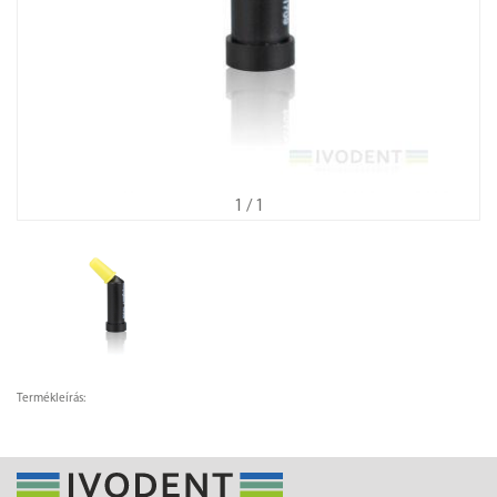
1
/ 1
Termékleírás: