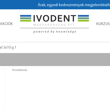
Árak, egyedi kedvezmények megjelenítéséhez, 
AKCIÓK
KURZU
al 3x10 g 1
Termékleírás: