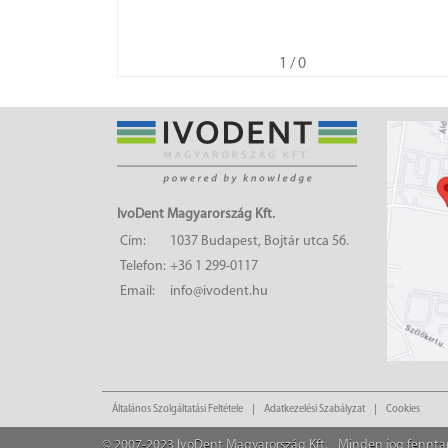
1
/ 0
IvoDent Magyarország Kft.
Cím:
1037 Budapest, Bojtár utca 56.
Telefon:
+36 1 299-0117
Email:
info@ivodent.hu
Általános Szolgáltatási Feltétele
Adatkezelési Szabályzat
Cookies
© 2007-2023 IvoDent Magyarország Kft.
Minden jog fennta