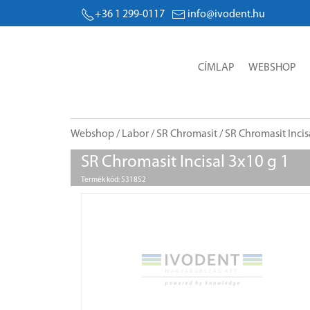
+36 1 299-0117
info@ivodent.hu
CÍMLAP
WEBSHOP
Webshop
/
Labor
/
SR Chromasit
/ SR Chromasit Incis
SR Chromasit Incisal 3x10 g 1
Termék kód: 531852