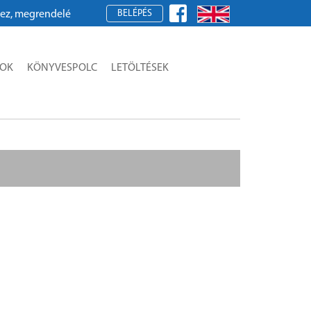
BELÉPÉS
megrendeléshez kérjük, regisztráljon!
SOK
KÖNYVESPOLC
LETÖLTÉSEK