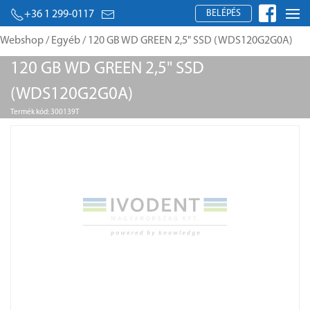
BELÉPÉS
+36 1 299-0117
Webshop
/
Egyéb
/ 120 GB WD GREEN 2,5" SSD (WDS120G2G0A)
120 GB WD GREEN 2,5" SSD
(WDS120G2G0A)
Termék kód: 300139T