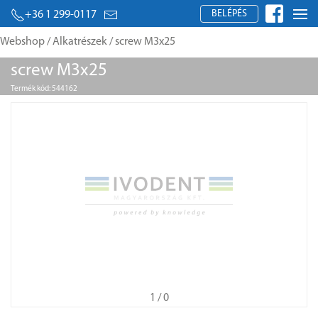
BELÉPÉS
+36 1 299-0117
Webshop
/
Alkatrészek
/ screw M3x25
screw M3x25
Termék kód: 544162
1
/ 0