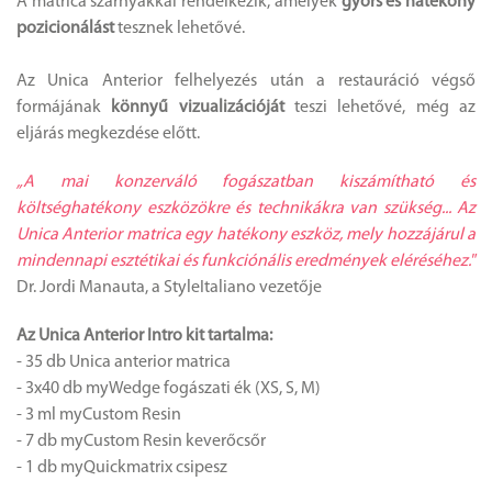
A matrica szárnyakkal rendelkezik, amelyek
gyors és hatékony
pozicionálást
tesznek lehetővé.
Az Unica Anterior felhelyezés után a restauráció végső
formájának
könnyű vizualizációját
teszi lehetővé, még az
eljárás megkezdése előtt.
„A mai konzerváló fogászatban kiszámítható és
költséghatékony eszközökre és technikákra van szükség... Az
Unica Anterior matrica egy hatékony eszköz, mely hozzájárul a
mindennapi esztétikai és funkciónális eredmények eléréséhez."
Dr. Jordi Manauta, a StyleItaliano vezetője
Az Unica Anterior Intro kit tartalma:
- 35 db Unica anterior matrica
- 3x40 db myWedge fogászati ék (XS, S, M)
- 3 ml myCustom Resin
- 7 db myCustom Resin keverőcsőr
- 1 db myQuickmatrix csipesz