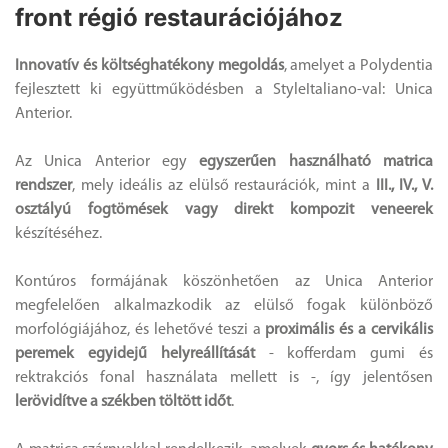
front régió restaurációjához
Innovatív és költséghatékony megoldás
, amelyet a Polydentia
fejlesztett ki együttműködésben a StyleItaliano-val: Unica
Anterior.
Az Unica Anterior egy
egyszerűen használható matrica
rendszer
, mely ideális az elülső restaurációk, mint a
III., IV., V.
osztályú fogtömések vagy direkt kompozit veneerek
készítéséhez.
Kontúros formájának köszönhetően az Unica Anterior
megfelelően alkalmazkodik az elülső fogak különböző
morfológiájához, és lehetővé teszi a
proximális és a cervikális
peremek egyidejű helyreállítását
- kofferdam gumi és
rektrakciós fonal használata mellett is -, így jelentősen
lerövidítve a székben töltött időt
.