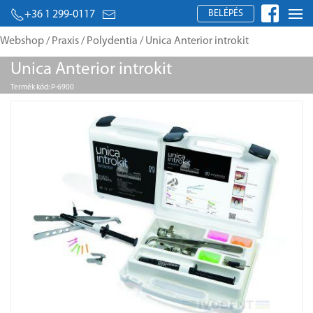
BELÉPÉS
+36 1 299-0117
Webshop
/
Praxis
/
Polydentia
/ Unica Anterior introkit
Unica Anterior introkit
Termék kód: P-6900