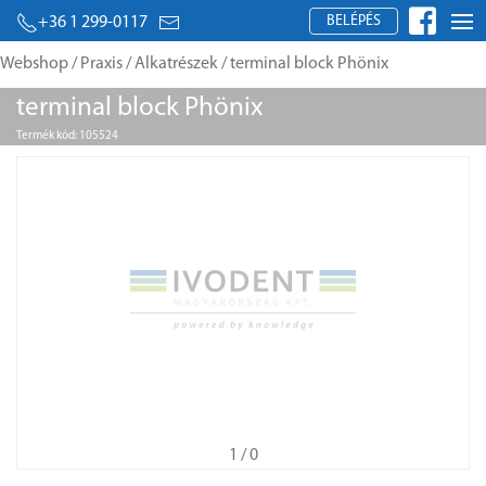
BELÉPÉS
+36 1 299-0117
Webshop
/
Praxis
/
Alkatrészek
/ terminal block Phönix
terminal block Phönix
Termék kód: 105524
1
/ 0