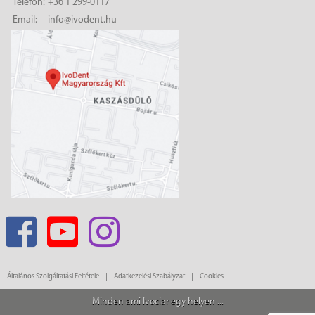
Telefon:
+36 1 299-0117
Email:
info@ivodent.hu
Általános Szolgáltatási Feltétele
Adatkezelési Szabályzat
Cookies
Minden ami Ivoclar egy helyen ...