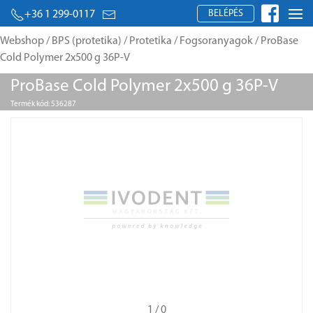
BELÉPÉS
+36 1 299-0117
Webshop
/
BPS (protetika)
/
Protetika
/
Fogsoranyagok
/ ProBase
Cold Polymer 2x500 g 36P-V
ProBase Cold Polymer 2x500 g 36P-V
Termék kód: 536287
1
/ 0