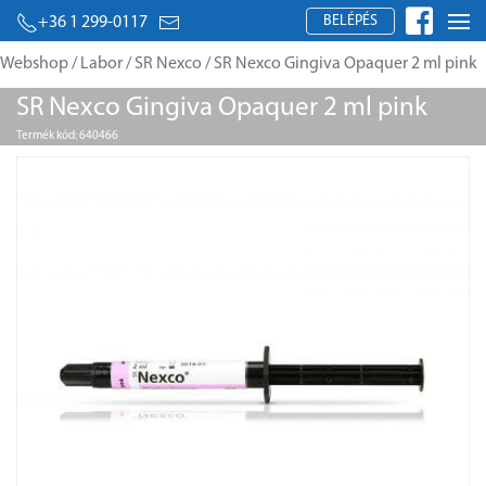
BELÉPÉS
+36 1 299-0117
Webshop
/
Labor
/
SR Nexco
/ SR Nexco Gingiva Opaquer 2 ml pink
SR Nexco Gingiva Opaquer 2 ml pink
Termék kód: 640466