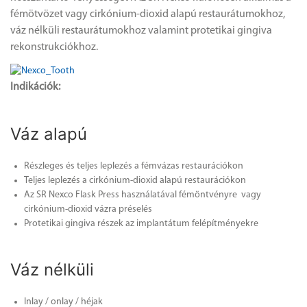
fémötvözet vagy cirkónium-dioxid alapú restaurátumokhoz,
váz nélküli restaurátumokhoz valamint protetikai gingiva
rekonstrukciókhoz.
Indik
á
ci
ó
k
:
Váz alapú
Részleges és teljes leplezés a fémvázas restaurációkon
Teljes leplezés a cirkónium-dioxid alapú restaurációkon
Az SR Nexco Flask Press használatával fémöntvényre vagy
cirkónium-dioxid vázra préselés
Protetikai gingiva részek az implantátum felépítményekre
Váz nélküli
Inlay / onlay / héjak