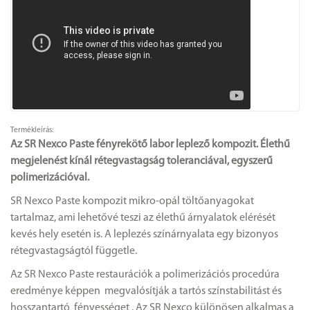
Termékleírás:
Az SR Nexco Paste fényrekötő labor leplező kompozit. Élethű
megjelenést kínál rétegvastagság toleranciával, egyszerű
polimerizációval.
SR Nexco Paste kompozit mikro-opál töltőanyagokat
tartalmaz, ami lehetővé teszi az élethű árnyalatok elérését
kevés hely esetén is. A leplezés színárnyalata egy bizonyos
rétegvastagságtól függetle.
Az SR Nexco Paste restaurációk a polimerizációs procedúra
eredménye képpen megvalósítják a tartós színstabilitást és
hosszantartó fényességet . Az SR Nexco különösen alkalmas a