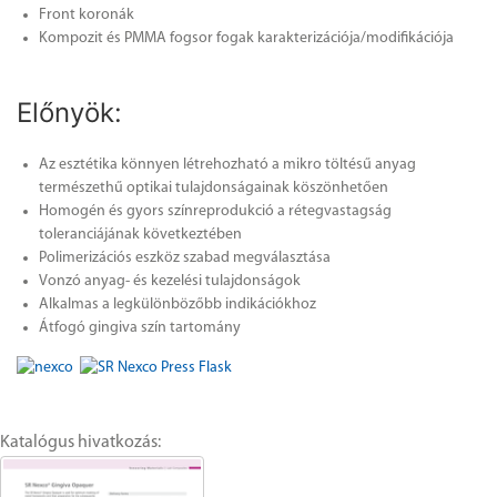
Front koronák
Kompozit és PMMA fogsor fogak karakterizációja/modifikációja
Előnyök:
Az esztétika könnyen létrehozható a mikro töltésű anyag
természethű optikai tulajdonságainak köszönhetően
Homogén és gyors színreprodukció a rétegvastagság
toleranciájának következtében
Polimerizációs eszköz szabad megválasztása
Vonzó anyag- és kezelési tulajdonságok
Alkalmas a legkülönbözőbb indikációkhoz
Átfogó gingiva szín tartomány
Katalógus hivatkozás: