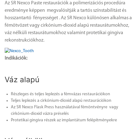
Az SR Nexco Paste restaurációk a polimerizációs procedúra
eredménye képpen megvalósítják a tartós színstabilitást és
hosszantartó fényességet . Az SR Nexco különösen alkalmas a
fémötvözet vagy cirkónium-dioxid alapú restaurátumokhoz,
váz nélküli restaurátumokhoz valamint protetikai gingiva
rekonstrukciókhoz.
Indik
á
ci
ó
k
:
Váz alapú
Részleges és teljes leplezés a fémvázas restaurációkon
Teljes leplezés a cirkónium-dioxid alapú restaurációkon
Az SR Nexco Flask Press használatával fémöntvényre vagy
cirkónium-dioxid vázra préselés
Protetikai gingiva részek az implantátum felépítményekre