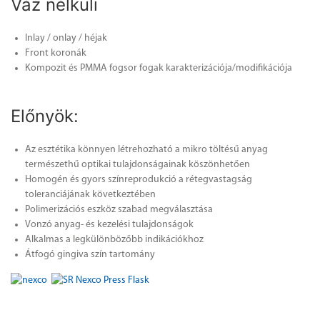
Váz nélküli
Inlay / onlay / héjak
Front koronák
Kompozit és PMMA fogsor fogak karakterizációja/modifikációja
Előnyök:
Az esztétika könnyen létrehozható a mikro töltésű anyag
természethű optikai tulajdonságainak köszönhetően
Homogén és gyors színreprodukció a rétegvastagság
toleranciájának következtében
Polimerizációs eszköz szabad megválasztása
Vonzó anyag- és kezelési tulajdonságok
Alkalmas a legkülönbözőbb indikációkhoz
Átfogó gingiva szín tartomány