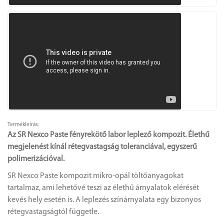
Termékleírás:
Az SR Nexco Paste fényrekötő labor leplező kompozit. Élethű
megjelenést kínál rétegvastagság toleranciával, egyszerű
polimerizációval.
SR Nexco Paste kompozit mikro-opál töltőanyagokat
tartalmaz, ami lehetővé teszi az élethű árnyalatok elérését
kevés hely esetén is. A leplezés színárnyalata egy bizonyos
rétegvastagságtól függetle.