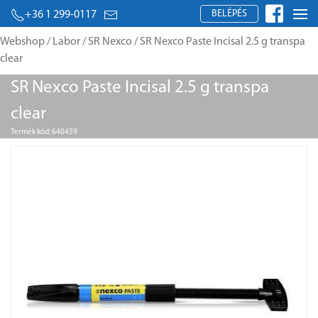
BELÉPÉS
+36 1 299-0117
Webshop
/
Labor
/
SR Nexco
/ SR Nexco Paste Incisal 2.5 g transpa
clear
SR Nexco Paste Incisal 2.5 g transpa
clear
Termék kód: 640459