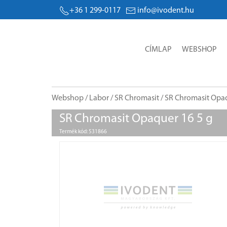
+36 1 299-0117
info@ivodent.hu
CÍMLAP
WEBSHOP
Webshop
/
Labor
/
SR Chromasit
/ SR Chromasit Opaq
SR Chromasit Opaquer 16 5 g
Termék kód: 531866