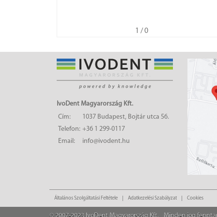
1
/ 0
IvoDent Magyarország Kft.
Cím:
1037 Budapest, Bojtár utca 56.
Telefon:
+36 1 299-0117
Email:
info@ivodent.hu
Általános Szolgáltatási Feltétele
Adatkezelési Szabályzat
Cookies
© 2007-2023 IvoDent Magyarország Kft.
Minden jog fennta