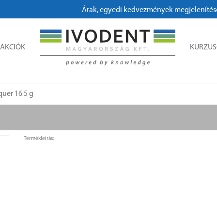
Árak, egyedi kedvezmények megjelenítéséhe
AKCIÓK
KURZU
uer 16 5 g
Termékleírás: