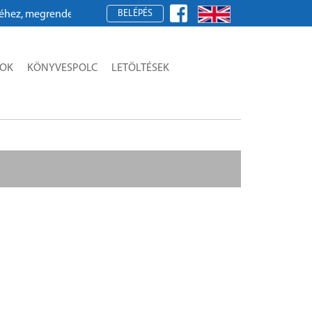
BELÉPÉS
z, megrendeléshez kérjük, regisztráljon!
SOK
KÖNYVESPOLC
LETÖLTÉSEK