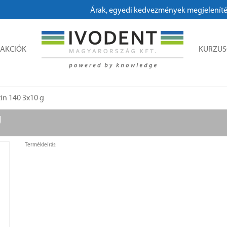
Árak, egyedi kedvezmények megjelenítéséhe
AKCIÓK
KURZU
in 140 3x10 g
g
Termékleírás: