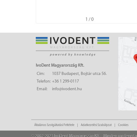
1
/ 0
IvoDent Magyarország Kft.
Cím:
1037 Budapest, Bojtár utca 56.
Telefon:
+36 1 299-0117
Email:
info@ivodent.hu
Általános Szolgáltatási Feltétele
Adatkezelési Szabályzat
Cookies
© 2007-2023 IvoDent Magyarország Kft.
Minden jog fennta