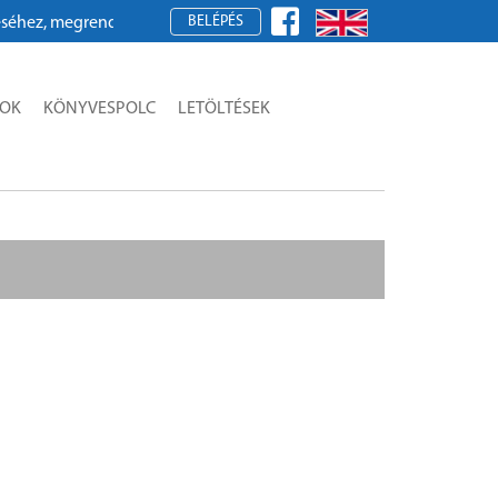
BELÉPÉS
z, megrendeléshez kérjük, regisztráljon!
SOK
KÖNYVESPOLC
LETÖLTÉSEK