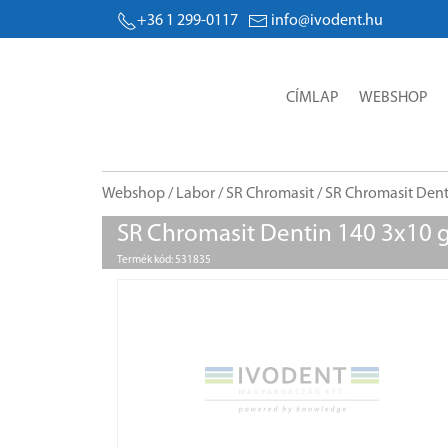
+36 1 299-0117
info@ivodent.hu
CÍMLAP
WEBSHOP
Webshop
/
Labor
/
SR Chromasit
/ SR Chromasit Dent
SR Chromasit Dentin 140 3x10 
Termék kód: 531835