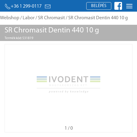
BELÉPÉS
+36 1 299-0117
Webshop
/
Labor
/
SR Chromasit
/ SR Chromasit Dentin 440 10 g
SR Chromasit Dentin 440 10 g
Termék kód: 531819
1
/ 0