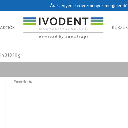
Árak, egyedi kedvezmények megjelenítéséhe
AKCIÓK
KURZU
in 310 10 g
Termékleírás: