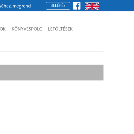
BELÉPÉS
z, megrendeléshez kérjük, regisztráljon!
SOK
KÖNYVESPOLC
LETÖLTÉSEK