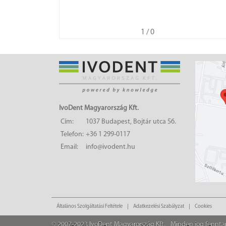
1
/ 0
IvoDent Magyarország Kft.
Cím:
1037 Budapest, Bojtár utca 56.
Telefon:
+36 1 299-0117
Email:
info@ivodent.hu
Általános Szolgáltatási Feltétele
Adatkezelési Szabályzat
Cookies
© 2007-2023 IvoDent Magyarország Kft.
Minden jog fennta