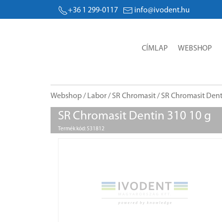
+36 1 299-0117
info@ivodent.hu
CÍMLAP
WEBSHOP
Webshop
/
Labor
/
SR Chromasit
/ SR Chromasit Dent
SR Chromasit Dentin 310 10 g
Termék kód: 531812