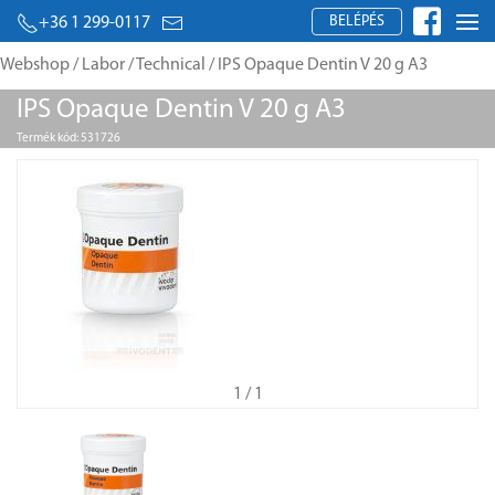
BELÉPÉS
+36 1 299-0117
Webshop
/
Labor
/
Technical
/ IPS Opaque Dentin V 20 g A3
IPS Opaque Dentin V 20 g A3
Termék kód: 531726
1
/ 1