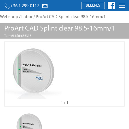
BELÉPÉS
+36 1 299-0117
Webshop
/
Labor
/ ProArt CAD Splint clear 98.5-16mm/1
ProArt CAD Splint clear 98.5-16mm/1
Termék kód: 686318
1
/ 1