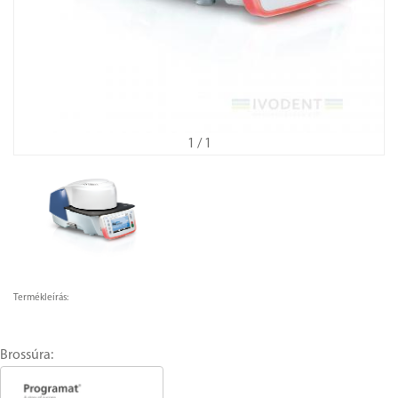
1
/ 1
Termékleírás:
Brossúra: