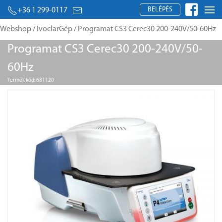
BELÉPÉS
+36 1 299-0117
Webshop
/
IvoclarGép
/ Programat CS3 Cerec30 200-240V/50-60Hz
Programat CS3 Cerec30 200-240V/50-
60Hz
Termék kód: 681120