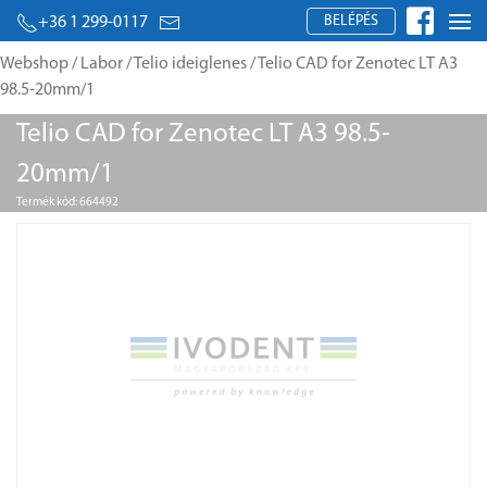
BELÉPÉS
+36 1 299-0117
Webshop
/
Labor
/
Telio ideiglenes
/ Telio CAD for Zenotec LT A3
98.5-20mm/1
Telio CAD for Zenotec LT A3 98.5-
20mm/1
Termék kód: 664492