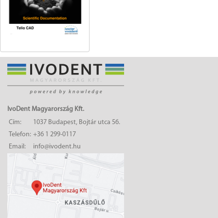
IvoDent Magyarország Kft.
Cím:
1037 Budapest, Bojtár utca 56.
Telefon:
+36 1 299-0117
Email:
info@ivodent.hu