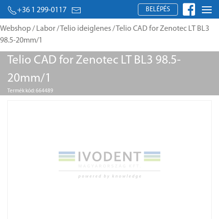
BELÉPÉS
+36 1 299-0117
Webshop
/
Labor
/
Telio ideiglenes
/ Telio CAD for Zenotec LT BL3
98.5-20mm/1
Telio CAD for Zenotec LT BL3 98.5-
20mm/1
Termék kód: 664489