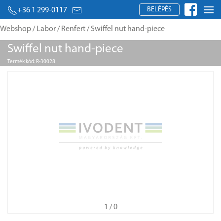
BELÉPÉS
+36 1 299-0117
Webshop
/
Labor
/
Renfert
/ Swiffel nut hand-piece
Swiffel nut hand-piece
Termék kód: R-30028
1
/ 0