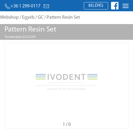
BELÉPÉS
+36 1 299-0117
Webshop
/
Egyéb
/
GC
/ Pattern Resin Set
Pattern Resin Set
Termék kód: GC335201
1
/ 0