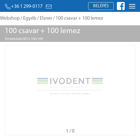
BELÉPÉS
+36 1 299-0117
Webshop
/
Egyéb
/
Elsner
/ 100 csavar + 100 lemez
100 csavar + 100 lemez
Termék kód: 0ELS-100-100
1
/ 0