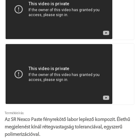
Termékleírás:
Az SR Nexco Paste fényrekötő labor leplező kompozit. Élethű
megjelenést kínál rétegvastagság toleranciával, egyszerű
polimerizációval.