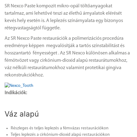
SR Nexco Paste kompozit mikro-opál töltőanyagokat
tartalmaz, ami lehetővé teszi az élethű árnyalatok elérését
kevés hely esetén is. A leplezés színárnyalata egy bizonyos
rétegvastagságtól függetle.
Az SR Nexco Paste restaurációk a polimerizációs procedúra
eredménye képpen megvalósítják a tartós színstabilitást és
hosszantartó fényességet . Az SR Nexco különösen alkalmas a
fémötvözet vagy cirkónium-dioxid alapú restaurátumokhoz,
váz nélküli restaurátumokhoz valamint protetikai gingiva
rekonstrukciókhoz.
Indik
á
ci
ó
k
:
Váz alapú
Részleges és teljes leplezés a fémvázas restaurációkon
Teljes leplezés a cirkónium-dioxid alapú restaurációkon