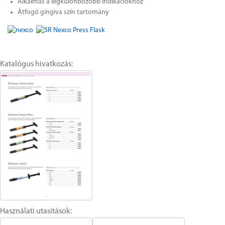
Alkalmas a legkülönbözőbb indikációkhoz
Átfogó gingiva szín tartomány
Katalógus hivatkozás:
Használati utasítások: