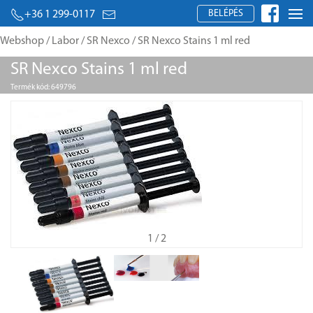
BELÉPÉS
+36 1 299-0117
Webshop
/
Labor
/
SR Nexco
/ SR Nexco Stains 1 ml red
SR Nexco Stains 1 ml red
Termék kód: 649796
1
/ 2