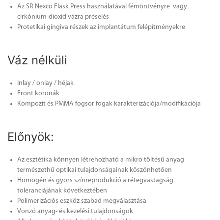
Az SR Nexco Flask Press használatával fémöntvényre vagy
cirkónium-dioxid vázra préselés
Protetikai gingiva részek az implantátum felépítményekre
Váz nélküli
Inlay / onlay / héjak
Front koronák
Kompozit és PMMA fogsor fogak karakterizációja/modifikációja
Előnyök:
Az esztétika könnyen létrehozható a mikro töltésű anyag
természethű optikai tulajdonságainak köszönhetően
Homogén és gyors színreprodukció a rétegvastagság
toleranciájának következtében
Polimerizációs eszköz szabad megválasztása
Vonzó anyag- és kezelési tulajdonságok