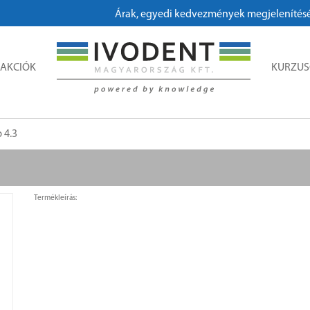
Árak, egyedi kedvezmények megjelenítéséhez
AKCIÓK
KURZU
 4.3
Termékleírás: