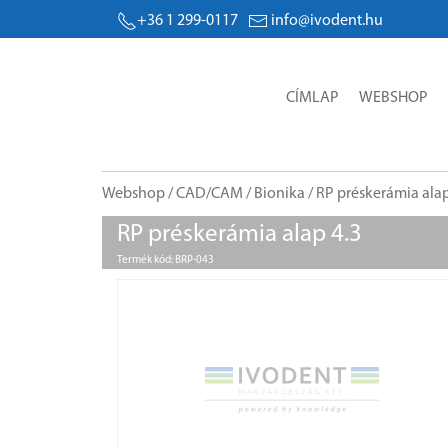
+36 1 299-0117
info@ivodent.hu
CÍMLAP
WEBSHOP
Webshop
/
CAD/CAM
/
Bionika
/ RP préskerámia alap
RP préskerámia alap 4.3
Termék kód: BRP-043