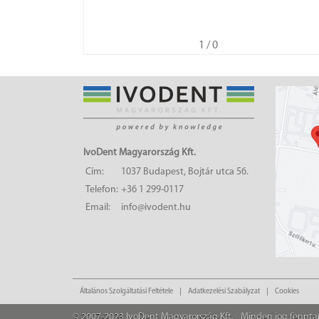
1
/ 0
IvoDent Magyarország Kft.
Cím:
1037 Budapest, Bojtár utca 56.
Telefon:
+36 1 299-0117
Email:
info@ivodent.hu
Általános Szolgáltatási Feltétele
Adatkezelési Szabályzat
Cookies
© 2007-2023 IvoDent Magyarország Kft.
Minden jog fennta