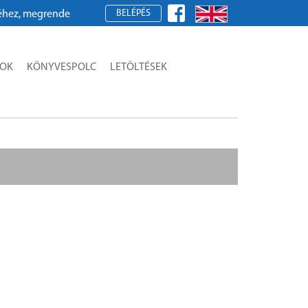
BELÉPÉS
, megrendeléshez kérjük, regisztráljon!
SOK
KÖNYVESPOLC
LETÖLTÉSEK