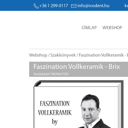
+36 1 299-0117
info@ivodent.hu
Árak, egyedi ked
CÍMLAP
WEBSHOP
Webshop
/
Szakkönyvek
/ Faszination Vollkeramik - 
Faszination Vollkeramik - Brix
Termék kód: TWS9041TED