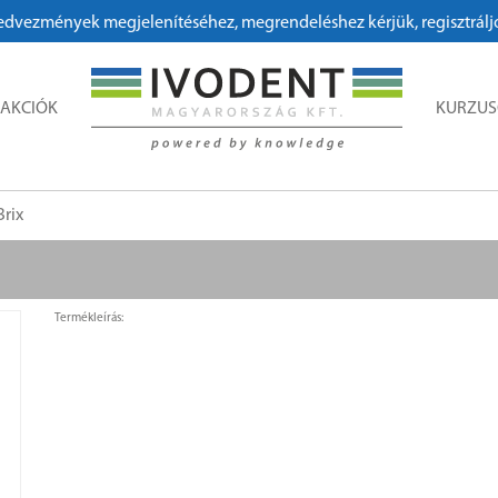
vezmények megjelenítéséhez, megrendeléshez kérjük, regisztráljon!
AKCIÓK
KURZU
Brix
Termékleírás: