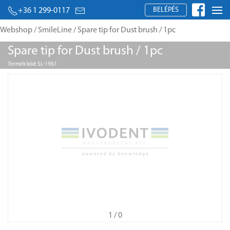
BELÉPÉS
+36 1 299-0117
Webshop
/
SmileLine
/ Spare tip for Dust brush / 1pc
Spare tip for Dust brush / 1pc
Termék kód: SL-1961
1
/ 0