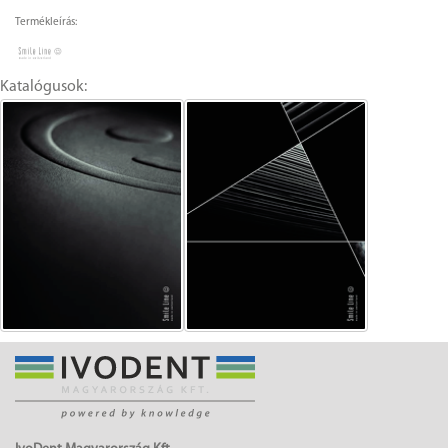
Termékleírás:
Katalógusok: