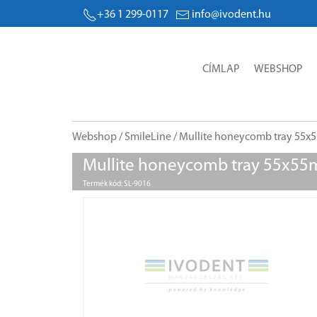
+36 1 299-0117
info@ivodent.hu
CÍMLAP
WEBSHOP
Webshop
/
SmileLine
/ Mullite honeycomb tray 55x
Mullite honeycomb tray 55x55
Termék kód: SL-9016