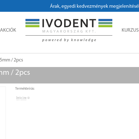
Árak, egyedi kedvezmények megjelenítéséhez,
AKCIÓK
KURZU
55mm / 2pcs
mm / 2pcs
Termékleírás: