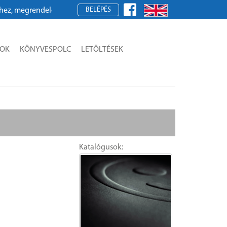
BELÉPÉS
 megrendeléshez kérjük, regisztráljon!
SOK
KÖNYVESPOLC
LETÖLTÉSEK
Katalógusok: