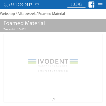
BELÉPÉS
+36 1 299-0117
Webshop
/
Alkatrészek
/ Foamed Material
Foamed Material
Termék kód: 104002
1
/ 0