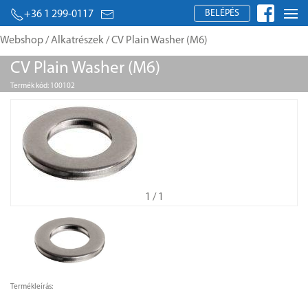
BELÉPÉS
+36 1 299-0117
Webshop
/
Alkatrészek
/ CV Plain Washer (M6)
CV Plain Washer (M6)
Termék kód: 100102
1
/ 1
Termékleírás: