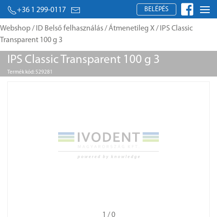
BELÉPÉS
+36 1 299-0117
Webshop
/
ID Belső felhasználás
/
Átmenetileg X
/ IPS Classic
Transparent 100 g 3
IPS Classic Transparent 100 g 3
Termék kód: 529281
1
/ 0