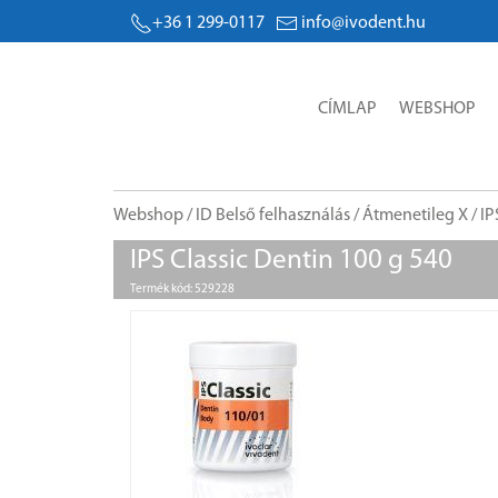
+36 1 299-0117
info@ivodent.hu
CÍMLAP
WEBSHOP
Webshop
/
ID Belső felhasználás
/
Átmenetileg X
/ IP
IPS Classic Dentin 100 g 540
Termék kód: 529228