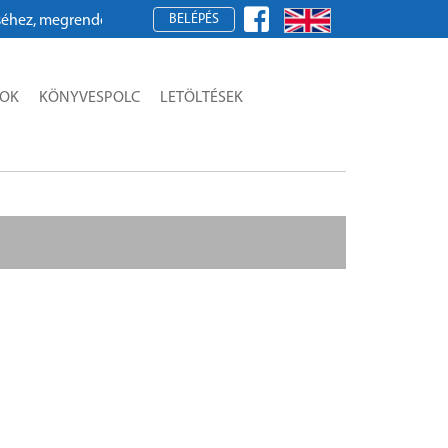
BELÉPÉS
, megrendeléshez kérjük, regisztráljon!
SOK
KÖNYVESPOLC
LETÖLTÉSEK