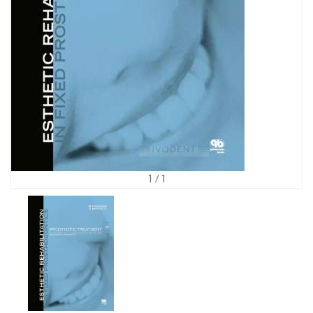
1
/ 1