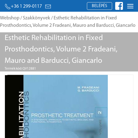
BELÉPÉS
+36 1 299-0117
Webshop
/
Szakkönyvek
/ Esthetic Rehabilitation in Fixed
Prosthodontics, Volume 2 Fradeani, Mauro and Barducci, Giancarlo
Esthetic Rehabilitation in Fixed
Prosthodontics, Volume 2 Fradeani,
Mauro and Barducci, Giancarlo
Termék kód: QV12881