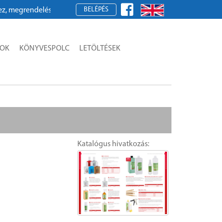
BELÉPÉS
egrendeléshez kérjük, regisztráljon!
SOK
KÖNYVESPOLC
LETÖLTÉSEK
Katalógus hivatkozás: