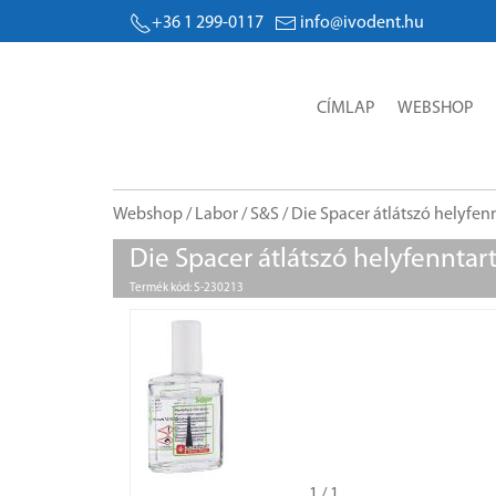
+36 1 299-0117
info@ivodent.hu
CÍMLAP
WEBSHOP
Webshop
/
Labor
/
S&S
/ Die Spacer átlátszó helyfen
Die Spacer átlátszó helyfenntar
Termék kód: S-230213
1
/ 1