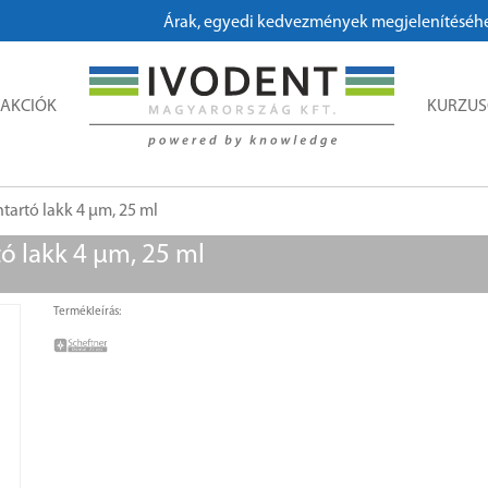
Árak, egyedi kedvezmények megjelenítéséhez, m
AKCIÓK
KURZU
ntartó lakk 4 µm, 25 ml
tó lakk 4 µm, 25 ml
Termékleírás: