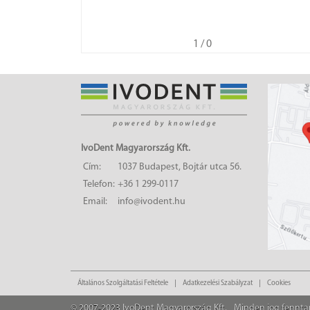
1
/ 0
IvoDent Magyarország Kft.
Cím:
1037 Budapest, Bojtár utca 56.
Telefon:
+36 1 299-0117
Email:
info@ivodent.hu
Általános Szolgáltatási Feltétele
Adatkezelési Szabályzat
Cookies
© 2007-2023 IvoDent Magyarország Kft.
Minden jog fennta