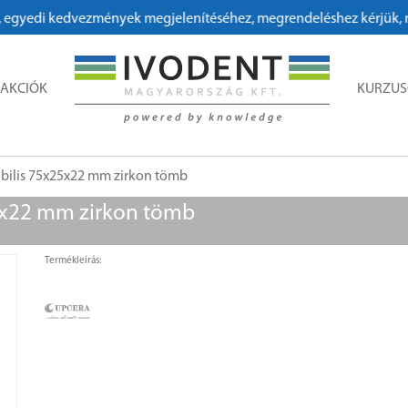
gyedi kedvezmények megjelenítéséhez, megrendeléshez kérjük, regi
AKCIÓK
KURZU
ibilis 75x25x22 mm zirkon tömb
5x22 mm zirkon tömb
Termékleírás: