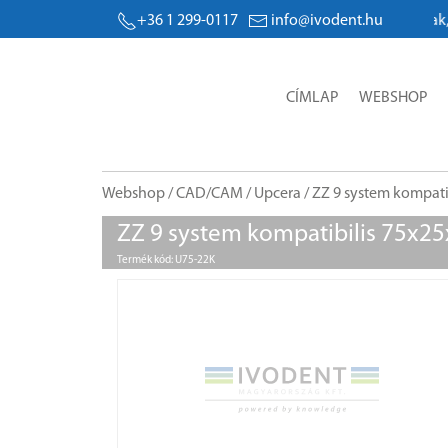
+36 1 299-0117
info@ivodent.hu
Árak, e
CÍMLAP
WEBSHOP
Webshop
/
CAD/CAM
/
Upcera
/ ZZ 9 system kompat
ZZ 9 system kompatibilis 75x2
Termék kód: U75-22K