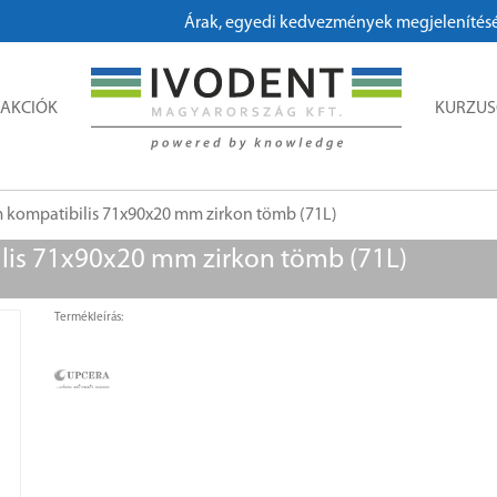
Árak, egyedi kedvezmények megjelenítéséhez
AKCIÓK
KURZU
kompatibilis 71x90x20 mm zirkon tömb (71L)
is 71x90x20 mm zirkon tömb (71L)
Termékleírás: