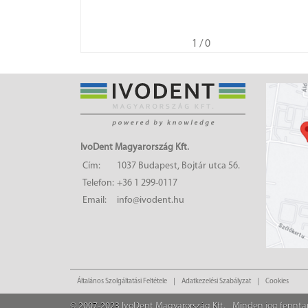
1
/ 0
IvoDent Magyarország Kft.
Cím:
1037 Budapest, Bojtár utca 56.
Telefon:
+36 1 299-0117
Email:
info@ivodent.hu
Általános Szolgáltatási Feltétele
Adatkezelési Szabályzat
Cookies
© 2007-2023 IvoDent Magyarország Kft.
Minden jog fennta