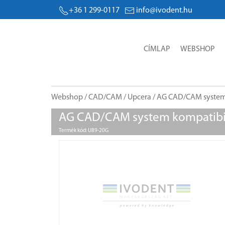
+36 1 299-0117
info@ivodent.hu
CÍMLAP
WEBSHOP
Webshop
/
CAD/CAM
/
Upcera
/ AG CAD/CAM system 
AG CAD/CAM system kompatibil
Termék kód: U89-20G