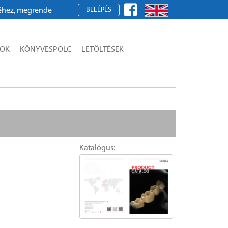
BELÉPÉS
, megrendeléshez kérjük, regisztráljon!
SOK
KÖNYVESPOLC
LETÖLTÉSEK
Katalógus: