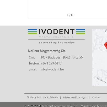
1
/ 0
IvoDent Magyarország Kft.
Cím:
1037 Budapest, Bojtár utca 56.
Telefon:
+36 1 299-0117
Email:
info@ivodent.hu
Általános Szolgáltatási Feltétele
Adatkezelési Szabályzat
Cookies
© 2007-2023 IvoDent Magyarország Kft.
Minden jog fennta