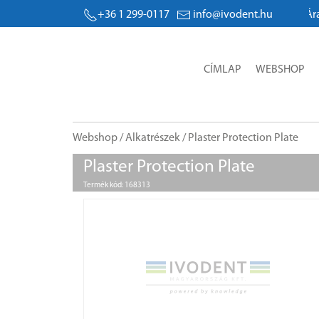
+36 1 299-0117
info@ivodent.hu
Árak
CÍMLAP
WEBSHOP
Webshop
/
Alkatrészek
/ Plaster Protection Plate
Plaster Protection Plate
Termék kód: 168313