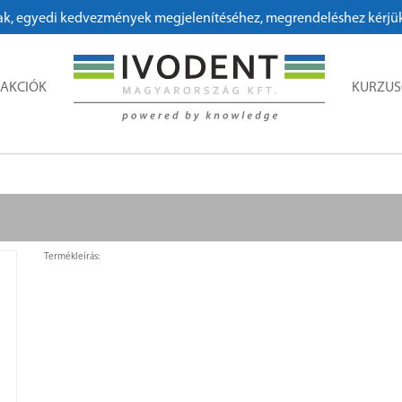
, egyedi kedvezmények megjelenítéséhez, megrendeléshez kérjük, re
AKCIÓK
KURZU
Termékleírás: