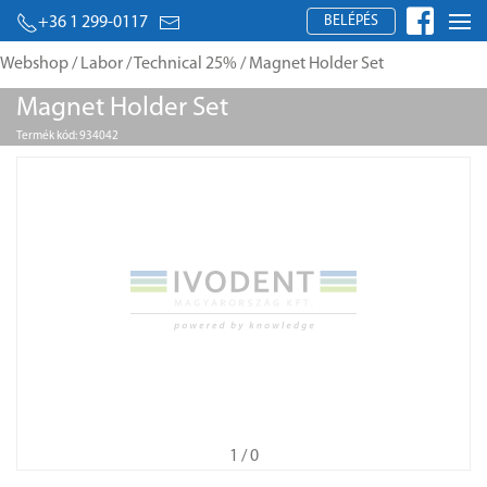
BELÉPÉS
+36 1 299-0117
Webshop
/
Labor
/
Technical 25%
/ Magnet Holder Set
Magnet Holder Set
Termék kód: 934042
1
/ 0