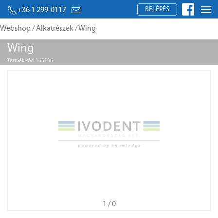
BELÉPÉS
+36 1 299-0117
Webshop
/
Alkatrészek
/ Wing
Wing
Termék kód: 165136
1
/ 0