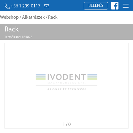
BELÉPÉS
+36 1 299-0117
Webshop
/
Alkatrészek
/ Rack
Rack
Termék kód: 164026
1
/ 0