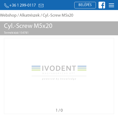
BELÉPÉS
+36 1 299-0117
Webshop
/
Alkatrészek
/ Cyl.-Screw M5x20
Cyl.-Screw M5x20
Termék kód: 154781
1
/ 0