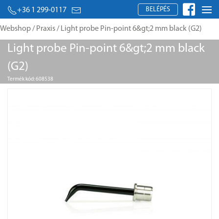
BELÉPÉS
+36 1 299-0117
Webshop
/
Praxis
/ Light probe Pin-point 6&gt;2 mm black (G2)
Light probe Pin-point 6&gt;2 mm black
(G2)
Termék kód: 608538