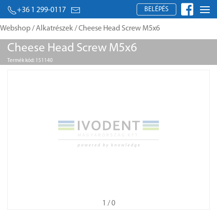
BELÉPÉS
+36 1 299-0117
Webshop
/
Alkatrészek
/ Cheese Head Screw M5x6
Cheese Head Screw M5x6
Termék kód: 151140
1
/ 0