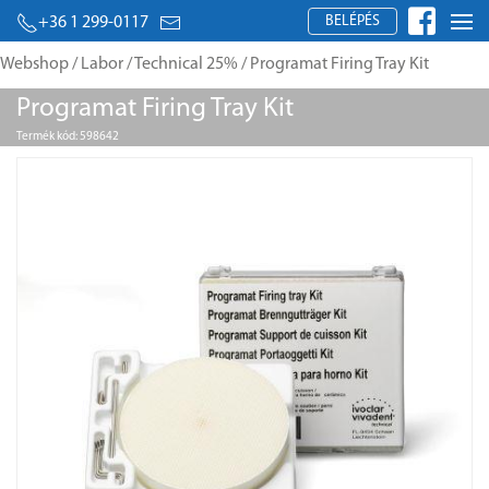
BELÉPÉS
+36 1 299-0117
Webshop
/
Labor
/
Technical 25%
/ Programat Firing Tray Kit
Programat Firing Tray Kit
Termék kód: 598642