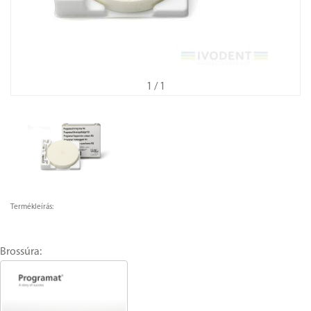
1
/ 1
Termékleírás:
Brossúra: