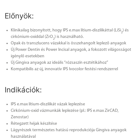
Előnyök:
Klinikailag bizonyított, hogy IPS e.max lítium-diszilikáttal (LiSi
) és
2
cirkónium-oxiddal (ZrO
) is használható.
2
Opak és transzlucens vázakkal is összehangolt leplező anyagok
Új Power Dentin és Power Incisal anyagok, a fokozott világosságot
igénylő esetekben
Új Gingiva anyagok az ideális “rózsaszín esztétikához”
Kompatibilis az új, innovatív IPS Ivocolor festési rendszerrel
Indikációk:
IPS e.max lítium-diszilikát vázak leplezése
Cirkónium-oxid vázmunkák leplezése (pl.: IPS e.max ZirCAD,
Zenostar)
Rétegzett héjak készítése
Lágyrészek természetes hatású reprodukciója Gingiva anyagok
használatával