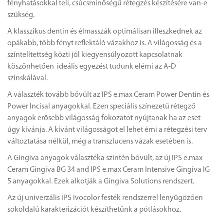
fényhatásokkal teli, csúcsminőségű rétegzés készítésére van-e
szükség.
A klasszikus dentin és élmasszák optimálisan illeszkednek az
opákabb, több fényt reflektáló vázakhoz is. A világosság és a
színtelítettség közti jól kiegyensúlyozott kapcsolatnak
köszönhetően ideális egyezést tudunk elérni az A-D
színskálával.
A választék tovább bővült az IPS e.max Ceram Power Dentin és
Power Incisal anyagokkal. Ezen speciális színezetű rétegző
anyagok erősebb világosság fokozatot nyújtanak ha az eset
úgy kívánja. A kívánt világosságot el lehet érni a rétegzési terv
változtatása nélkül, még a transzlucens vázak esetében is.
A Gingiva anyagok választéka szintén bővült, az új IPS e.max
Ceram Gingiva BG 34 and IPS e.max Ceram Intensive Gingiva IG
5 anyagokkal. Ezek alkotják a Gingiva Solutions rendszert.
Az új univerzális IPS Ivocolor festék rendszerrel lenyűgözően
sokoldalú karakterizációt készíthetünk a pótlásokhoz.