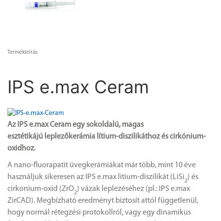
Termékleírás:
IPS e.max Ceram
Az IPS e.max Ceram egy sokoldalú, magas
esztétikájú leplezőkerámia lítium-diszilikáthoz és cirkónium-
oxidhoz.
A nano-fluorapatit üvegkerámiákat már több, mint 10 éve
használjuk sikeresen az IPS e.max litium-diszilikát (LiSi
) és
2
cirkonium-oxid (ZrO
) vázak leplezéséhez (pl.: IPS e.max
2
ZirCAD). Megbízható eredményt biztosít attól függetlenül,
hogy normál rétegzési protokollról, vagy egy dinamikus