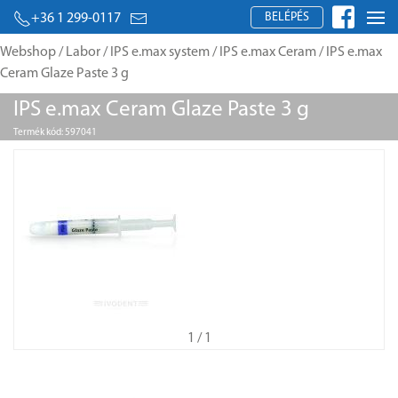
BELÉPÉS
+36 1 299-0117
Webshop
/
Labor
/
IPS e.max system
/
IPS e.max Ceram
/ IPS e.max
Ceram Glaze Paste 3 g
IPS e.max Ceram Glaze Paste 3 g
Termék kód: 597041
1
/ 1